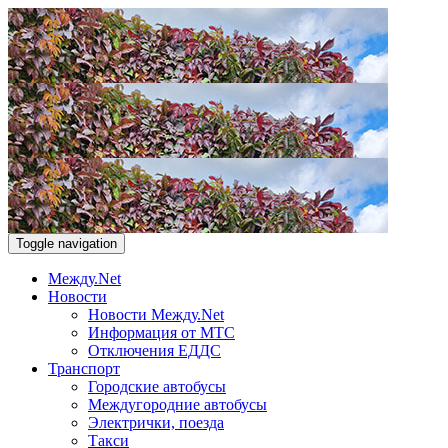
Toggle navigation
Между.Net
Новости
Новости Между.Net
Информация от МТС
Отключения ЕДДС
Транспорт
Городские автобусы
Междугородние автобусы
Электрички, поезда
Такси