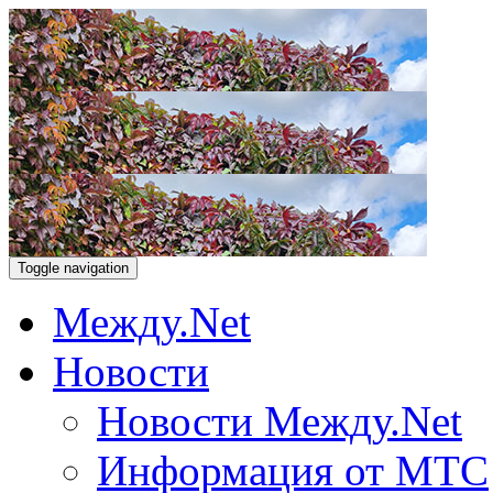
Toggle navigation
Между.Net
Новости
Новости Между.Net
Информация от МТС