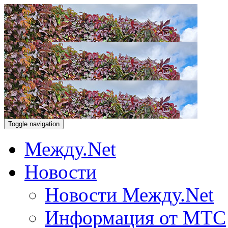
Toggle navigation
Между.Net
Новости
Новости Между.Net
Информация от МТС