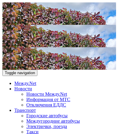
Toggle navigation
Между.Net
Новости
Новости Между.Net
Информация от МТС
Отключения ЕДДС
Транспорт
Городские автобусы
Междугородние автобусы
Электрички, поезда
Такси