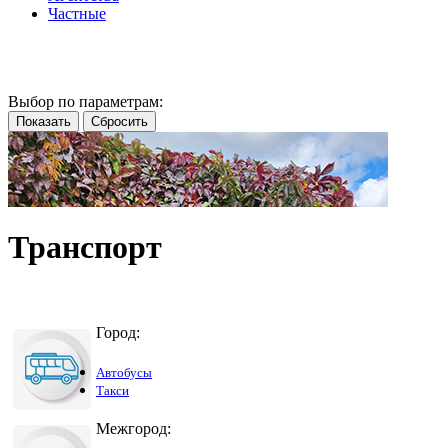
Частные
Выбор по параметрам:
Транспорт
Город:
Автобусы
Такси
Межгород: